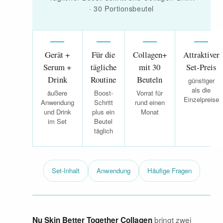
· 30 Portionsbeutel
Gerät +
Für die
Collagen+
Attraktiver
Serum +
tägliche
mit 30
Set-Preis
Drink
Routine
Beuteln
günstiger
als die
äußere
Boost-
Vorrat für
Einzelpreise
Anwendung
Schritt
rund einen
und Drink
plus ein
Monat
im Set
Beutel
täglich
Set-Inhalt
Anwendung
Häufige Fragen
bringt zwei
Nu Skin Better Together Collagen