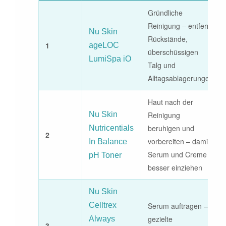
Gründliche
Reinigung – entfernt
Nu Skin
Rückstände,
1
ageLOC
überschüssigen
LumiSpa iO
Talg und
Alltagsablagerungen
Haut nach der
Nu Skin
Reinigung
beruhigen und
Nutricentials
2
vorbereiten – damit
In Balance
Serum und Creme
pH Toner
besser einziehen
Nu Skin
Celltrex
Serum auftragen –
gezielte
Always
3